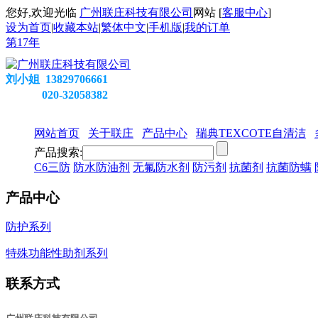
您好,欢迎光临
广州联庄科技有限公司
网站 [
客服中心
]
设为首页
|
收藏本站
|
繁体中文
|
手机版
|
我的订单
第
17
年
刘小姐 13829706661
020-32058382
网站首页
关于联庄
产品中心
瑞典TEXCOTE自清洁
产品搜索:
C6三防
防水防油剂
无氟防水剂
防污剂
抗菌剂
抗菌防螨
产品中心
防护系列
特殊功能性助剂系列
联系方式