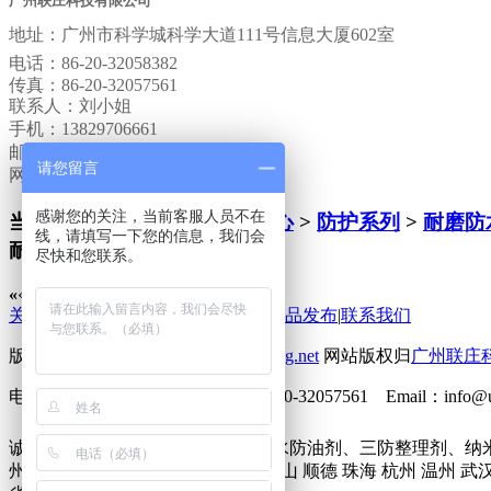
广州联庄科技有限公司
地址：
广州市科学城科学大道111号信息大厦602室
电话：
86-20-32058382
传真：
86-20-32057561
联系人：刘小姐
手机：13829706661
邮箱：
info@unitexnology.com
请您留言
网站：www.lianzhuang.net
感谢您的关注，当前客服人员不在
当前位置:
网站首页
>
产品中心
>
防护系列
>
耐磨防
线，请填写一下您的信息，我们会
耐磨防水剂
尽快和您联系。
«
‹
0
›
»
关于联庄
|
标准
|
行业动态
|
技术文章
|
新品发布
|
联系我们
版权所有 2013©
http://www.lianzhuang.net
网站版权归
广州联庄
电话：86-20-32058382 传真：86-20-32057561 Emai
诚征下列地区无氟防水剂、六碳防水防油剂、三防整理剂、纳
州市 深圳市 北京 上海 东莞 佛山 中山 顺德 珠海 杭州 温州 武