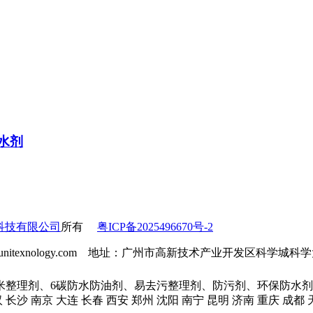
水剂
科技有限公司
所有
粤ICP备2025496670号-2
l：info@unitexnology.com 地址：广州市高新技术产业开发区科学
米整理剂、6碳防水防油剂、易去污整理剂、防污剂、环保防水剂
汉 长沙 南京 大连 长春 西安 郑州 沈阳 南宁 昆明 济南 重庆 成都