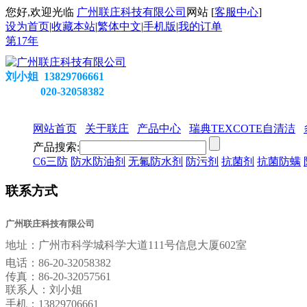
您好,欢迎光临
广州联庄科技有限公司
网站 [
客服中心
]
设为首页
|
收藏本站
|
繁体中文
|
手机版
|
我的订单
第
17
年
刘小姐 13829706661
020-32058382
网站首页
关于联庄
产品中心
瑞典TEXCOTE自清洁
产品搜索:
C6三防
防水防油剂
无氟防水剂
防污剂
抗菌剂
抗菌防螨
联系方式
广州联庄科技有限公司
地址：
广州市科学城科学大道111号信息大厦602室
电话：
86-20-32058382
传真：
86-20-32057561
联系人：刘小姐
手机：13829706661