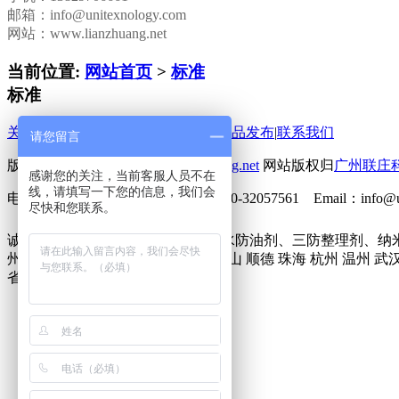
邮箱：
info@unitexnology.com
网站：www.lianzhuang.net
当前位置:
网站首页
>
标准
标准
关于联庄
|
标准
|
行业动态
|
技术文章
|
新品发布
|
联系我们
请您留言
版权所有 2013©
http://www.lianzhuang.net
网站版权归
广州联庄
感谢您的关注，当前客服人员不在
线，请填写一下您的信息，我们会
电话：86-20-32058382 传真：86-20-32057561 Emai
尽快和您联系。
诚征下列地区无氟防水剂、六碳防水防油剂、三防整理剂、纳
州市 深圳市 北京 上海 东莞 佛山 中山 顺德 珠海 杭州 温州 武
省 香港 台湾 澳门 瑞典 美国 欧洲