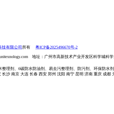
科技有限公司
所有
粤ICP备2025496670号-2
l：info@unitexnology.com 地址：广州市高新技术产业开发区科学
米整理剂、6碳防水防油剂、易去污整理剂、防污剂、环保防水剂
汉 长沙 南京 大连 长春 西安 郑州 沈阳 南宁 昆明 济南 重庆 成都