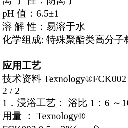
离 子 性：阴离子
pH 值：6.5±1
溶 解 性：易溶于水
化学组成: 特殊聚酯类高分子
应
用工艺
技术资料
Texnology
®
FCK002
2 / 2
1．浸浴工艺： 浴比 1：6 ～1
用量 ： Texnology
®