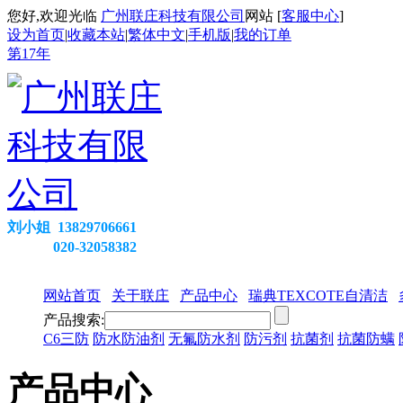
您好,欢迎光临
广州联庄科技有限公司
网站 [
客服中心
]
设为首页
|
收藏本站
|
繁体中文
|
手机版
|
我的订单
第
17
年
刘小姐 13829706661
020-32058382
网站首页
关于联庄
产品中心
瑞典TEXCOTE自清洁
产品搜索:
C6三防
防水防油剂
无氟防水剂
防污剂
抗菌剂
抗菌防螨
产品中心