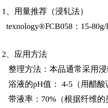
1
、用量推荐（浸轧法）
F
t
exnology
®
CB058
：
15-
80g/
2
、应用方法
整理方法：本品通常采用浸
浴液的
pH值：
4-5（
用醋酸
带液率：
70%（根据纤维的