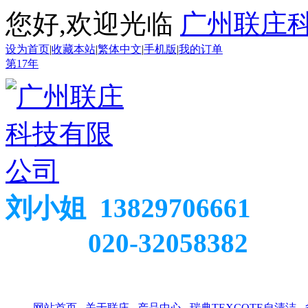
您好,欢迎光临
广州联庄
设为首页
|
收藏本站
|
繁体中文
|
手机版
|
我的订单
第
17
年
刘小姐 13829706661
020-32058382
网站首页
关于联庄
产品中心
瑞典TEXCOTE自清洁