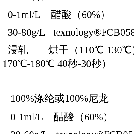
0-1ml/L 醋酸（60%）
F
30-80g/L
t
exnology
®
CB05
浸轧
——烘干（110℃-130
170℃-180℃
4
0秒-
3
0秒）
100%涤纶或100%尼龙
0-1ml/L 醋酸（60%）