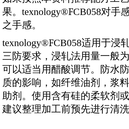
F
果
。
t
exnology
®
CB058
对手
之手感。
F
t
exnology
®
CB058
适用于浸
三防要求，浸轧法用量一般
可以适当用醋酸调节。防水
质的影响，如纤维油剂，浆
助剂。使用含有硅的柔软剂
建议整理加工前预先进行清