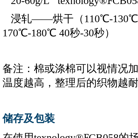
F
20-60g/L
t
exnology
®
CB05
浸轧
——烘干（110℃-130
170℃-180℃
4
0秒-
3
0秒）
备注：棉或涤棉可以视情况
温度越高，整理后的织物越
储存及包装
F
在使用
t
exnology
®
CB058
的