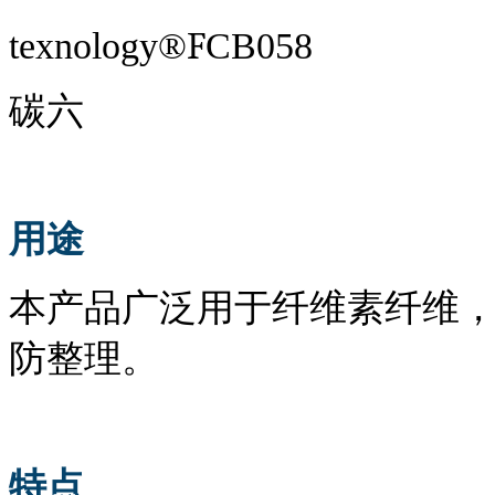
F
t
exnology
®
CB058
碳六
用途
本产品广泛
用于
纤维素纤维
防
整理。
特点