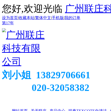
您好,欢迎光临
广州联庄
设为首页
|
收藏本站
|
繁体中文
|
手机版
|
我的订单
第
17
年
刘小姐 13829706661
020-32058382
网站首页
关于联庄
产品中心
瑞典TEXCOTE自清洁