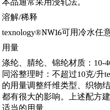
本品通常采用浸轧法。
溶解
/稀释
NW16
t
exnology
®
可用冷水任
用量
涤纶、腈纶、锦纶材质：
10-
同浴整理时：不超过
10克/升
t
的用量调整纤维类型、织物
都有很大的影响。上述配方
适当的用量。