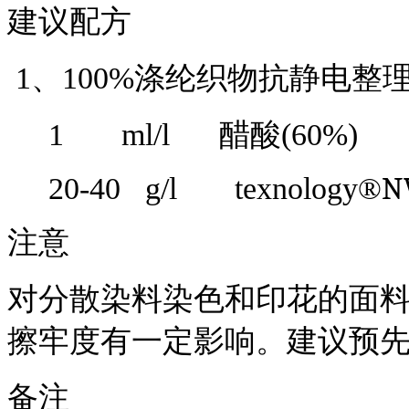
建议配方
1
、
100%涤纶织物抗静电整
1 ml/l 醋酸(60%)
N
20-40 g/l
t
exnology
®
注意
对分散染料染色和印花的面
擦牢度有一定影响。建议预
备注