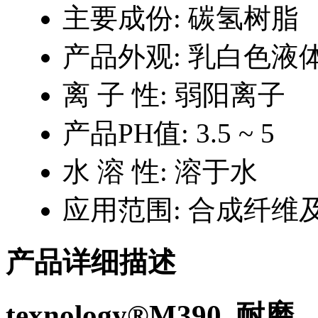
主要成份:
碳氢树脂
产品外观:
乳白色液
离 子 性:
弱阳离子
产品PH值:
3.5 ~ 5
水 溶 性:
溶于水
应用范围:
合成纤维
产品详细描述
texnology®M390
耐磨