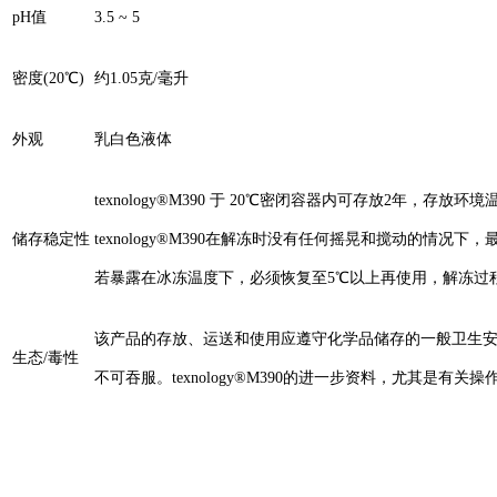
pH值
3.5 ~ 5
密度(20℃)
约1.05克/毫升
外观
乳白色液体
texnology®M390 于 20℃密闭容器内可存放2年，存放环
储存稳定性
texnology®M390在解冻时没有任何摇晃和搅动的情况下
若暴露在冰冻温度下，必须恢复至5℃以上再使用，解冻过
该产品的存放、运送和使用应遵守化学品储存的一般卫生
生态/毒性
不可吞服。texnology®M390的进一步资料，尤其是