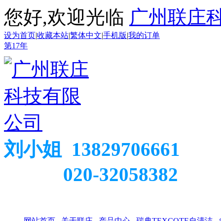
您好,欢迎光临
广州联庄
设为首页
|
收藏本站
|
繁体中文
|
手机版
|
我的订单
第
17
年
刘小姐 13829706661
020-32058382
网站首页
关于联庄
产品中心
瑞典TEXCOTE自清洁