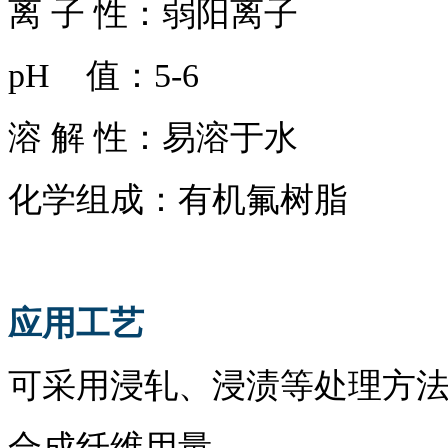
离
子
性：弱阳离子
pH
值
：
5-6
溶
解
性：
易溶于水
化学组成：有机氟树脂
应用工艺
可采用浸轧、浸渍等处理方
合成纤维用