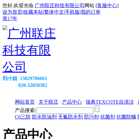
您好,欢迎光临
广州联庄科技有限公司
网站 [
客服中心
]
设为首页
|
收藏本站
|
繁体中文
|
手机版
|
我的订单
第
17
年
刘小姐 13829706661
020-32058382
网站首页
关于联庄
产品中心
瑞典TEXCOTE自清洁
产品搜索:
C6三防
防水防油剂
无氟防水剂
防污剂
抗菌剂
抗菌防螨
产品中心