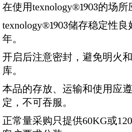
1903
在使用
t
exnology
®
的场所
1903
t
exnology
®
储存稳定性良
年。
开启后注意密封，避免明火
库。
本品的存放、运输和使用应
定，不可吞服。
正常量采购只提供
60
KG或1