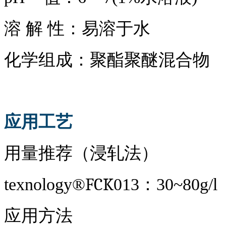
溶
解
性：易溶于水
化学组成：聚酯聚醚混合物
应用工艺
用量推荐（浸轧法）
FCK
texnol
o
gy
®
013
：
30~80g/l
应用方法