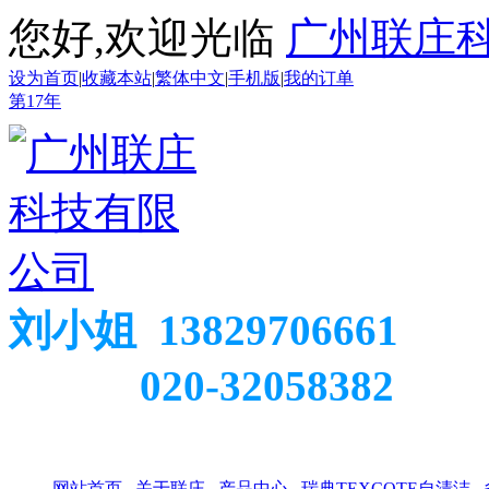
您好,欢迎光临
广州联庄
设为首页
|
收藏本站
|
繁体中文
|
手机版
|
我的订单
第
17
年
刘小姐 13829706661
020-32058382
网站首页
关于联庄
产品中心
瑞典TEXCOTE自清洁