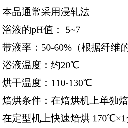
本品通常采用浸轧法
浴液的
pH值： 5~7
带液率：
50
-
6
0%（根据纤维
浴液温度：约
20℃
烘干温度：
110-130℃
焙烘条件：在焙烘机上单独
在定型机上快速焙烘
170℃×