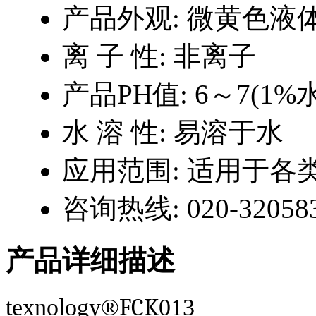
产品外观:
微黄色液
离 子 性:
非离子
产品PH值:
6～7(1%
水 溶 性:
易溶于水
应用范围:
适用于各
咨询热线:
020-32058
产品详细描述
FCK
texnol
o
gy
®
013