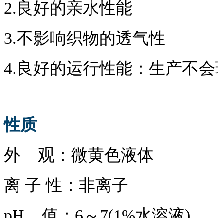
2.良好的亲水性能
3.
不影响织物的透气性
4.
良好的
运行
性能：生产不会
性质
外
观：微黄色
液体
离
子
性：非离子
pH
值：
6
～
7(1%水溶液)