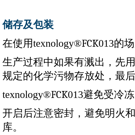
储存及包装
FCK
在使用
texnol
o
gy
®
013
的场
生产过程中如果有溅出，先
规定的化学污物存放处，最
FCK
texnol
o
gy
®
013
避免受冷冻
开启后注意密封，避免明火
库。