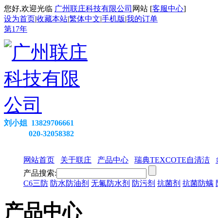
您好,欢迎光临
广州联庄科技有限公司
网站 [
客服中心
]
设为首页
|
收藏本站
|
繁体中文
|
手机版
|
我的订单
第
17
年
刘小姐 13829706661
020-32058382
网站首页
关于联庄
产品中心
瑞典TEXCOTE自清洁
产品搜索:
C6三防
防水防油剂
无氟防水剂
防污剂
抗菌剂
抗菌防螨
产品中心