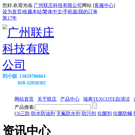
您好,欢迎光临
广州联庄科技有限公司
网站 [
客服中心
]
设为首页
|
收藏本站
|
繁体中文
|
手机版
|
我的订单
第
17
年
刘小姐 13829706661
020-32058382
网站首页
关于联庄
产品中心
瑞典TEXCOTE自清洁
产品搜索:
C6三防
防水防油剂
无氟防水剂
防污剂
抗菌剂
抗菌防螨
资讯中心