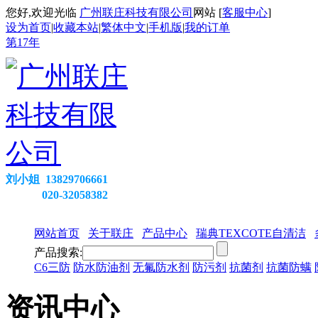
您好,欢迎光临
广州联庄科技有限公司
网站 [
客服中心
]
设为首页
|
收藏本站
|
繁体中文
|
手机版
|
我的订单
第
17
年
刘小姐 13829706661
020-32058382
网站首页
关于联庄
产品中心
瑞典TEXCOTE自清洁
产品搜索:
C6三防
防水防油剂
无氟防水剂
防污剂
抗菌剂
抗菌防螨
资讯中心