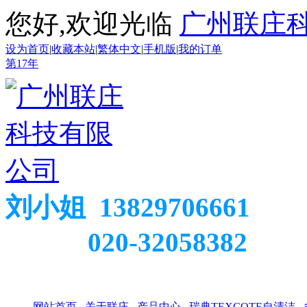
您好,欢迎光临
广州联庄
设为首页
|
收藏本站
|
繁体中文
|
手机版
|
我的订单
第
17
年
刘小姐 13829706661
020-32058382
网站首页
关于联庄
产品中心
瑞典TEXCOTE自清洁