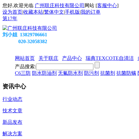
您好,欢迎光临
广州联庄科技有限公司
网站 [
客服中心
]
设为首页
|
收藏本站
|
繁体中文
|
手机版
|
我的订单
第
17
年
刘小姐 13829706661
020-32058382
网站首页
关于联庄
产品中心
瑞典TEXCOTE自清洁
产品搜索:
C6三防
防水防油剂
无氟防水剂
防污剂
抗菌剂
抗菌防螨
资讯中心
行业动态
技术文章
新品发布
解决方案