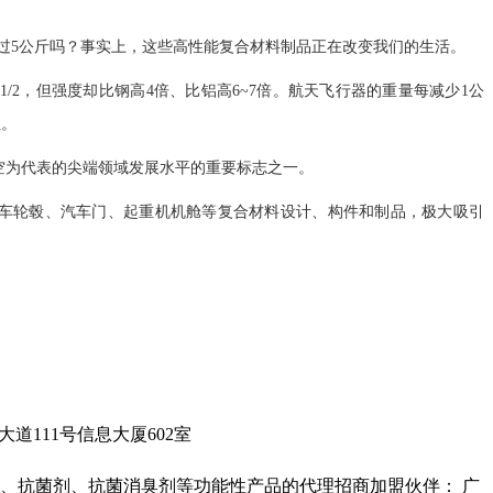
过5公斤吗？事实上，这些高性能复合材料制品正在改变我们的生活。
2，但强度却比钢高4倍、比铝高6~7倍。航天飞行器的重量每减少1公
位。
空为代表的尖端领域发展水平的重要标志之一。
汽车轮毂、汽车门、起重机机舱等复合材料设计、构件和制品，极大吸引
城科学大道111号信息大厦602室
、抗菌剂、抗菌消臭剂等功能性产品的代理招商加盟伙伴： 广