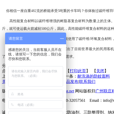
你相信一座自重482克的桥能承受5吨重的卡车吗？你体验过碳纤维
高性能复合材料以碳纤维增强的树脂基复合材料为数量上的主体。碳纤维
斤，就可使运载火箭减轻500公斤，因此，高性能碳纤维复合材料的这
请您留言
早在1984年，我国东方红1号卫星上就使用了碳纤维/环氧复合材
今年的“第二季超级碳纤维体验日”展出了目前世界最大的民用客机A
感谢您的关注，当前客服人员不在
线，请填写一下您的信息，我们会
了“碳粉”们的眼球，也满足了技术交流的需求。
尽快和您联系。
分享到：
点击次数：
更新时间：2015-06-17 【
打印此页
】 【
关闭
】
上一条：
面料掉色与褪色的区别
下一条：
耐洗涤的防蚊面料
关于联庄
|
标准
|
行业动态
|
技术文章
|
新品发布
|
联系我们
版权所有 2013©
http://www.lianzhuang.net
网站版权归
广州联庄
电话：86-20-32058382 传真：86-20-32057561 Emai
诚征下列地区无氟防水剂、六碳防水防油剂、三防整理剂、纳