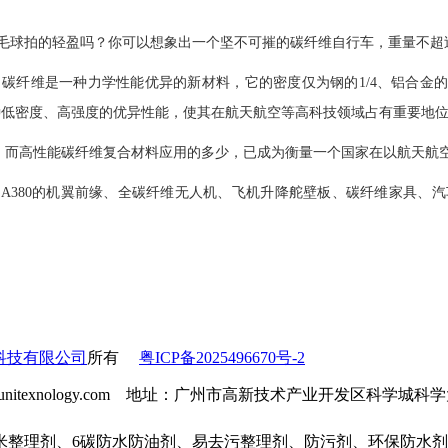
羽毛球拍的轻盈吗？你可以想象出一个坚不可摧的碳纤维自行车，重量不超
是一种力学性能优异的新材料，它的密度仅为钢的1/4、铝合金的1/
种低密度、高强度的优异性能，使其在航天航空等高科技领域占有重要地
料，而高性能碳纤维复合材料应用的多少，已成为衡量一个国家在以航天航
380的机翼前缘、全碳纤维无人机、飞机升降舵壁板、碳纤维家具、
科技有限公司
所有
粤ICP备2025496670号-2
l：info@unitexnology.com 地址：广州市高新技术产业开发区科学
米整理剂、6碳防水防油剂、易去污整理剂、防污剂、环保防水剂