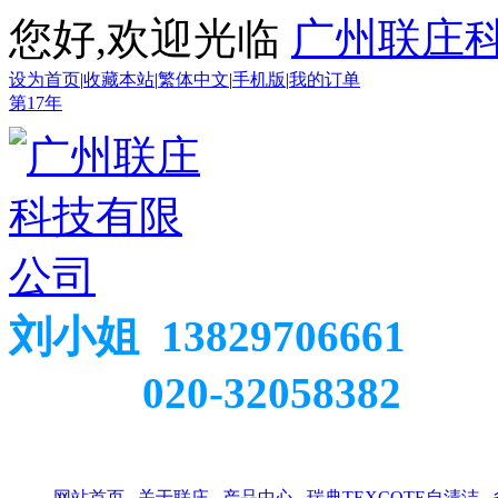
您好,欢迎光临
广州联庄
设为首页
|
收藏本站
|
繁体中文
|
手机版
|
我的订单
第
17
年
刘小姐 13829706661
020-32058382
网站首页
关于联庄
产品中心
瑞典TEXCOTE自清洁