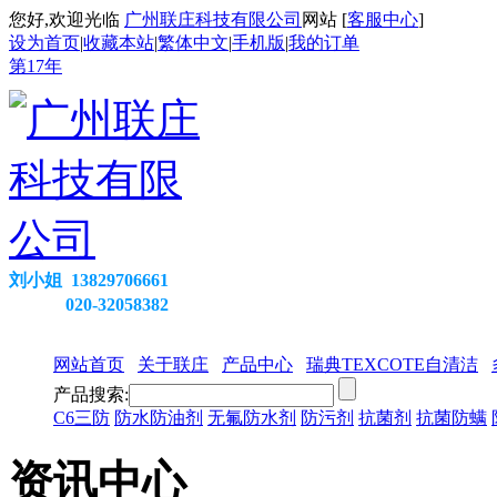
您好,欢迎光临
广州联庄科技有限公司
网站 [
客服中心
]
设为首页
|
收藏本站
|
繁体中文
|
手机版
|
我的订单
第
17
年
刘小姐 13829706661
020-32058382
网站首页
关于联庄
产品中心
瑞典TEXCOTE自清洁
产品搜索:
C6三防
防水防油剂
无氟防水剂
防污剂
抗菌剂
抗菌防螨
资讯中心