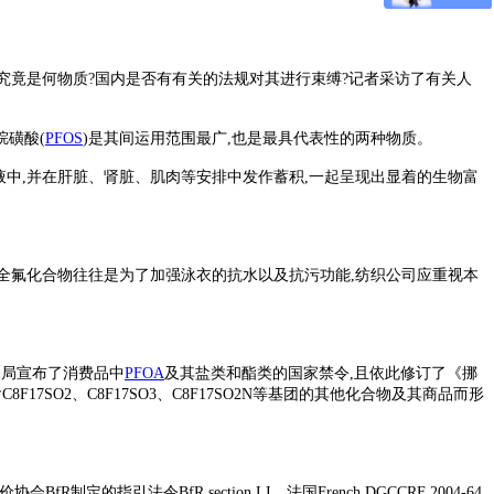
物究竟是何物质?国内是否有有关的法规对其进行束缚?记者采访了有关人
烷磺酸(
PFOS
)是其间运用范围最广,也是最具代表性的两种物质。
液中,并在肝脏、肾脏、肌肉等安排中发作蓄积,一起呈现出显着的生物富
全氟化合物往往是为了加强泳衣的抗水以及抗污功能,纺织公司应重视本
保局宣布了消费品中
PFOA
及其盐类和酯类的国家禁令,且依此修订了《挪
8F17SO2、C8F17SO3、C8F17SO2N等基团的其他化合物及其商品而形
指引法令BfR section LI、法国French DGCCRF 2004-64