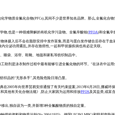
学物质全氟化合物(PFCs),其间不少是世界知名品牌。那么,全氟化合
学物,也是一种很难降解的有机化学污染物。全氟辛酸铵(
PFOA
)和全氟辛
被生物体摄入后不会在脂肪安排中发作富集,而是与蛋白发作键合后存在于血
致内分泌功用紊乱,并存在致癌性,一起和甲状腺疾病也有必定关联。
子、睡袋、浴帘、鞋靴、地毯和家私等纺织制品中。
加工助剂是泳衣制作过程中最有能够引进全氟化物的环节。“在泳衣中运用
织品的“无形杀手”,其危险危险日渐凸显。
005年向世界贸易安排通报了有关约束提案;2013年6月28日,挪威环
盐类和其他有关化合物法规》,防止大家因为运用和排放
PFOS
及其盐类,或富含C
余化学物中移出,独自设为一类,并新增3种全氟酸物质的独自定量。
则(No.2004/1935)、德国LFGB(LMBG)和联邦危险评价协会BfR制定的