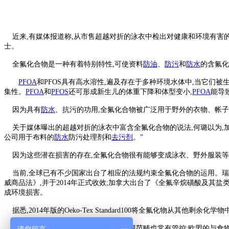
近来,有媒体报道称,从市售超越对折的泳衣中检出对健康和环境有害的化
士。
全氟化合物是一种有着特别特性,可使资料
防油
、
防污
和
防水
的含氟化
PFOA
和PFOS具有高水溶性,遍及存在于多种环境水体中,当它们
集性。
PFOA
和
PFOS
还可形成新生儿的体重下降和体型变小,
PFOA
能导
因为具有
防水
、抗污的功用,全氟化合物被广泛用于野外的衣物、帐
关于媒体曝出的超越对折的泳衣中富含全氟化合物的说法,何璐以为,
公司用于布料的
防水
防污处理剂和
去污剂
。”
因为这些潜在损害的存在,全氟化合物很有能够变成泳衣、野外服装等纺
当前,全球已有不少国家出台了相应的法规约束全氟化合物的运用。瑞典在2
威商品法》,并于2014年正式收效;加拿大出台了《全氟辛烷磺酸及其
成环境损害。
据悉,2014年版的Oeko-Tex Standard100将全氟化物从其他剩
除了以上这些法规,全氟化物在食物触摸范畴也常有管控:欧盟的与食物触摸的资料和物质法