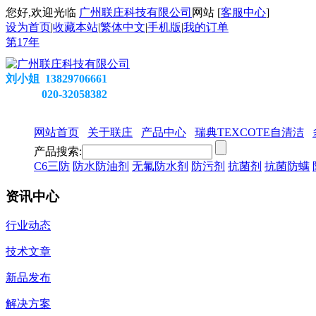
您好,欢迎光临
广州联庄科技有限公司
网站 [
客服中心
]
设为首页
|
收藏本站
|
繁体中文
|
手机版
|
我的订单
第
17
年
刘小姐 13829706661
020-32058382
网站首页
关于联庄
产品中心
瑞典TEXCOTE自清洁
产品搜索:
C6三防
防水防油剂
无氟防水剂
防污剂
抗菌剂
抗菌防螨
资讯中心
行业动态
技术文章
新品发布
解决方案