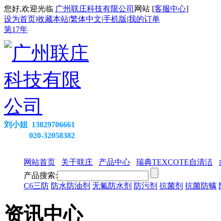
您好,欢迎光临
广州联庄科技有限公司
网站 [
客服中心
]
设为首页
|
收藏本站
|
繁体中文
|
手机版
|
我的订单
第
17
年
刘小姐 13829706661
020-32058382
网站首页
关于联庄
产品中心
瑞典TEXCOTE自清洁
产品搜索:
C6三防
防水防油剂
无氟防水剂
防污剂
抗菌剂
抗菌防螨
资讯中心