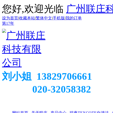
您好,欢迎光临
广州联庄
设为首页
|
收藏本站
|
繁体中文
|
手机版
|
我的订单
第
17
年
刘小姐 13829706661
020-32058382
网站首页
关于联庄
产品中心
瑞典TEXCOTE自清洁