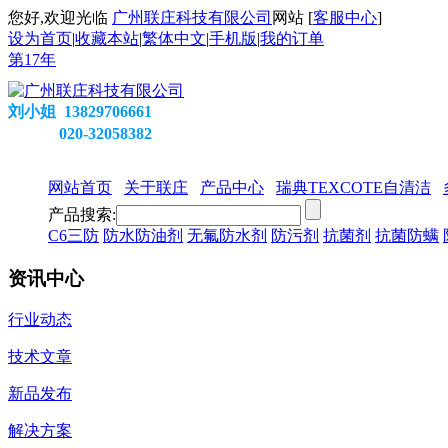
您好,欢迎光临
广州联庄科技有限公司
网站 [
客服中心
]
设为首页
|
收藏本站
|
繁体中文
|
手机版
|
我的订单
第
17
年
刘小姐 13829706661
020-32058382
网站首页
关于联庄
产品中心
瑞典TEXCOTE自清洁
产品搜索:
C6三防
防水防油剂
无氟防水剂
防污剂
抗菌剂
抗菌防螨
资讯中心
行业动态
技术文章
新品发布
解决方案