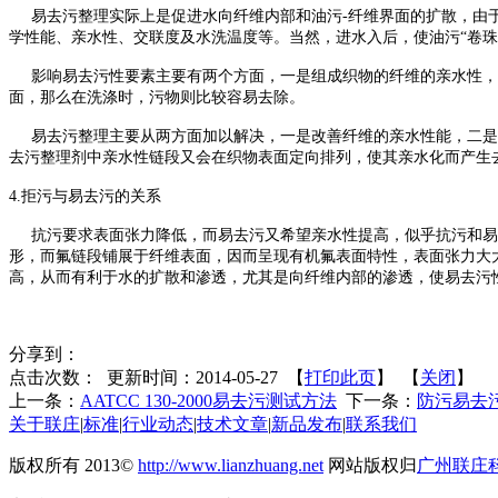
易去污整理实际上是促进水向纤维内部和油污-纤维界面的扩散，由于
学性能、亲水性、交联度及水洗温度等。当然，进水入后，使油污“卷
影响易去污性要素主要有两个方面，一是组成织物的纤维的亲水性，
面，那么在洗涤时，污物则比较容易去除。
易去污整理主要从两方面加以解决，一是改善纤维的亲水性能，二是
去污整理剂中亲水性链段又会在织物表面定向排列，使其亲水化而产生
4.拒污与易去污的关系
抗污要求表面张力降低，而易去污又希望亲水性提高，似乎抗污和易
形，而氟链段铺展于纤维表面，因而呈现有机氟表面特性，表面张力大
高，从而有利于水的扩散和渗透，尤其是向纤维内部的渗透，使易去污
分享到：
点击次数：
更新时间：2014-05-27 【
打印此页
】 【
关闭
】
上一条：
AATCC 130-2000易去污测试方法
下一条：
防污易去
关于联庄
|
标准
|
行业动态
|
技术文章
|
新品发布
|
联系我们
版权所有 2013©
http://www.lianzhuang.net
网站版权归
广州联庄