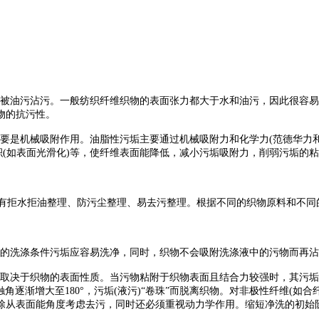
被油污沾污。一般纺织纤维织物的表面张力都大于水和油污，因此很容易
物的抗污性。
是机械吸附作用。油脂性污垢主要通过机械吸附力和化学力(范德华力和
积(如表面光滑化)等，使纤维表面能降低，减小污垢吸附力，削弱污垢的
拒水拒油整理、防污尘整理、易去污整理。根据不同的织物原料和不同
的洗涤条件污垢应容易洗净，同时，织物不会吸附洗涤液中的污物而再沾
于织物的表面性质。当污物粘附于织物表面且结合力较强时，其污垢的接触
角逐渐增大至180°，污垢(液污)“卷珠”而脱离织物。对非极性纤维(
除从表面能角度考虑去污，同时还必须重视动力学作用。缩短净洗的初始