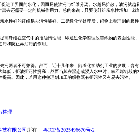
促进了界面的水化，因而易使油污与纤维分离。水越易扩散，油污就越
珠”离去还需要一定的机械作用力。总的来说，只要使纤维亲水性增加，就
亲水性好的纤维易去污性能好。二是经化学处理后，织物上整理剂的极性
提高纤维在空气中的拒油污性能，即通过化学整理改善织物的表面性能，
去污和防止再沾污的作用。
去污两者不可兼得。然而，近十几年来，随着化学助剂工业的发展，含有
大降低，拒油拒污性提高，然而当其在湿态或浸入水中时，氧乙烯链段的
性提高。因此，若用这种整理剂加工的织物既有拒污性又有易去污性。
污整理
科技有限公司
所有
粤ICP备2025496670号-2