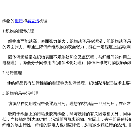
织物的
拒污
和
易去污
机理
1.织物的拒污机理
织物表面能越高，表面张力越大，织物越容易被润湿，即织物越容易
的表面张力。即通过降低纤维织物的表面张力，能在一定程度上提高织
固体污垢通常在织物表面不规则处和交叉点沉积，与纤维间的作用主要
电整理），降低分子间作用力(如亲水化处理)、降低纤维与污物接触面
2.防污整理
使纺织品具有防污性能的整理称为防污整理。织物防污整理技术主要有
3.织物的易去污机理
纺织品在使用过程中会逐渐沾污。理想的纺织品一旦沾污后，在正常
吸附于织物上的污垢要脱离织物，除与洗涤的有关因素相关外，同样取决
低，当接触角到达180°时，污垢即可脱离织物。实际上，去污即是使接触
纤维的易去污性，纤维的静电力也相应降低，从而减少颗粒污的沾污。