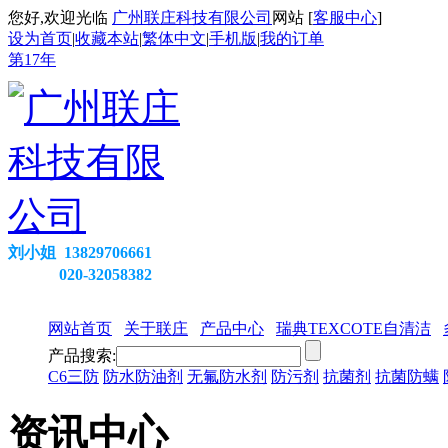
您好,欢迎光临
广州联庄科技有限公司
网站 [
客服中心
]
设为首页
|
收藏本站
|
繁体中文
|
手机版
|
我的订单
第
17
年
刘小姐 13829706661
020-32058382
网站首页
关于联庄
产品中心
瑞典TEXCOTE自清洁
产品搜索:
C6三防
防水防油剂
无氟防水剂
防污剂
抗菌剂
抗菌防螨
资讯中心