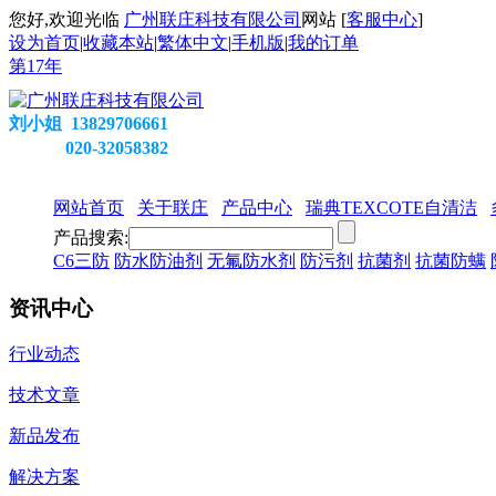
您好,欢迎光临
广州联庄科技有限公司
网站 [
客服中心
]
设为首页
|
收藏本站
|
繁体中文
|
手机版
|
我的订单
第
17
年
刘小姐 13829706661
020-32058382
网站首页
关于联庄
产品中心
瑞典TEXCOTE自清洁
产品搜索:
C6三防
防水防油剂
无氟防水剂
防污剂
抗菌剂
抗菌防螨
资讯中心
行业动态
技术文章
新品发布
解决方案