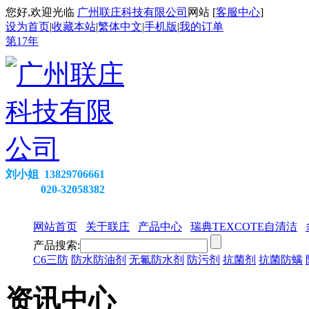
您好,欢迎光临
广州联庄科技有限公司
网站 [
客服中心
]
设为首页
|
收藏本站
|
繁体中文
|
手机版
|
我的订单
第
17
年
刘小姐 13829706661
020-32058382
网站首页
关于联庄
产品中心
瑞典TEXCOTE自清洁
产品搜索:
C6三防
防水防油剂
无氟防水剂
防污剂
抗菌剂
抗菌防螨
资讯中心