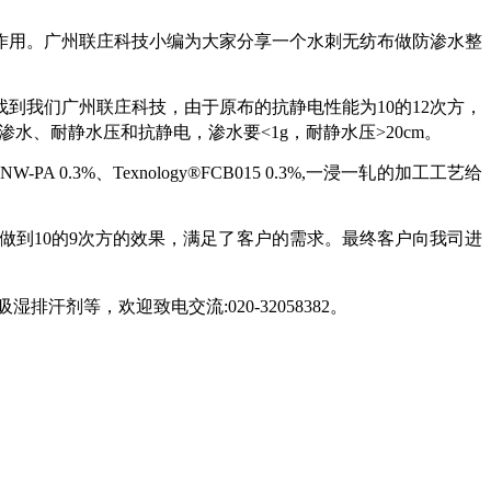
作用。广州联庄科技小编为大家分享一个
水刺
无纺布做防渗水整
找到我们广州联庄科技，
由于
原布的抗静电
性能为
10的12次方，
渗水
、
耐静水压
和抗静电
，渗水要
<
1
g，耐静水压>20cm。
ogy®NW-PA 0.3%、Texnology®FCB015 0.3%,一浸一轧的加工工艺给
可以做到10的9次方的效果，满足了客户的需求。最终客户向我司进
吸湿排汗剂等，欢迎致电交流:020-32058382。