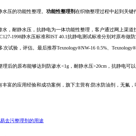
静水压的功能性整理。
功能性整理剂
在织物整理过程中起到关键
渗水，耐静水压，抗静电为一体功能性整理，客户通过网上渠道
127-1998
静水压
标准
和
IST 40.1抗静电测试标准
分别对原布做防
多次试验，评估。最后推荐
Texnology®NW-16 0.5%、Texnol
整理后的原布能够达到防渗水
<1g，耐静水压>20cm，抗静电
有丰富的应用经验和成功案例，旗下主营有
:防水防油剂，无氟
，
易去污整理剂的用途