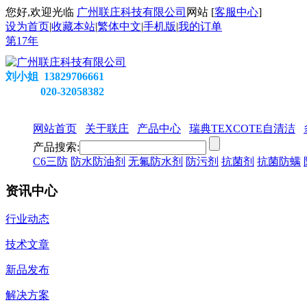
您好,欢迎光临
广州联庄科技有限公司
网站 [
客服中心
]
设为首页
|
收藏本站
|
繁体中文
|
手机版
|
我的订单
第
17
年
刘小姐 13829706661
020-32058382
网站首页
关于联庄
产品中心
瑞典TEXCOTE自清洁
产品搜索:
C6三防
防水防油剂
无氟防水剂
防污剂
抗菌剂
抗菌防螨
资讯中心
行业动态
技术文章
新品发布
解决方案