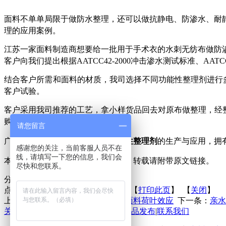
面料不单单局限于做防水整理，还可以做抗静电、防渗水、耐
理的应用案例。
江苏一家面料制造商想要给一批用于
手术衣的
水刺
无纺布做防
客户
向我们提出根据
AATCC42-2000
冲击渗水测试
标准
、
AATCC
结合客户所需和面料的材质，我司选择不同功能性整理剂进行
客户试验。
客户采用我司推荐的工艺，拿小样货品回去对原布做整理，经
购了一批大货回去生产。
请您留言
广州联庄科技有限公司专注于
功能性整理剂
的生产与应用，拥
感谢您的关注，当前客服人员不在
线，请填写一下您的信息，我们会
本文来源于广州联庄科技有限公司，转载请附带原文链接。
尽快和您联系。
分享到：
点击次数：
更新时间：2021-07-02 【
打印此页
】 【
关闭
】
上一条：
低温碳六防水剂赋予尼龙面料荷叶效应
下一条：
亲水
关于联庄
|
标准
|
行业动态
|
技术文章
|
新品发布
|
联系我们