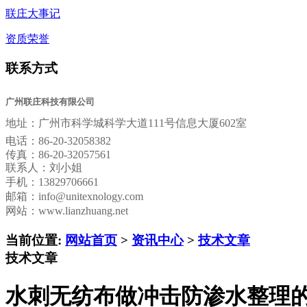
联庄大事记
资质荣誉
联系方式
广州联庄科技有限公司
地址：
广州市科学城科学大道111号信息大厦602室
电话：
86-20-32058382
传真：
86-20-32057561
联系人：刘小姐
手机：13829706661
邮箱：
info@unitexnology.com
网站：www.lianzhuang.net
当前位置:
网站首页
>
资讯中心
>
技术文章
技术文章
水刺无纺布做冲击防渗水整理