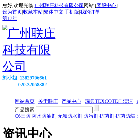
您好,欢迎光临
广州联庄科技有限公司
网站 [
客服中心
]
设为首页
|
收藏本站
|
繁体中文
|
手机版
|
我的订单
第
17
年
刘小姐 13829706661
020-32058382
网站首页
关于联庄
产品中心
瑞典TEXCOTE自清洁
产品搜索:
C6三防
防水防油剂
无氟防水剂
防污剂
抗菌剂
抗菌防螨
资讯中心