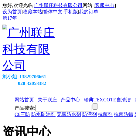
您好,欢迎光临
广州联庄科技有限公司
网站 [
客服中心
]
设为首页
|
收藏本站
|
繁体中文
|
手机版
|
我的订单
第
17
年
刘小姐 13829706661
020-32058382
网站首页
关于联庄
产品中心
瑞典TEXCOTE自清洁
产品搜索:
C6三防
防水防油剂
无氟防水剂
防污剂
抗菌剂
抗菌防螨
资讯中心