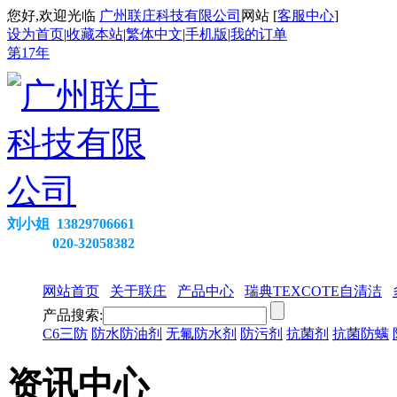
您好,欢迎光临
广州联庄科技有限公司
网站 [
客服中心
]
设为首页
|
收藏本站
|
繁体中文
|
手机版
|
我的订单
第
17
年
刘小姐 13829706661
020-32058382
网站首页
关于联庄
产品中心
瑞典TEXCOTE自清洁
产品搜索:
C6三防
防水防油剂
无氟防水剂
防污剂
抗菌剂
抗菌防螨
资讯中心