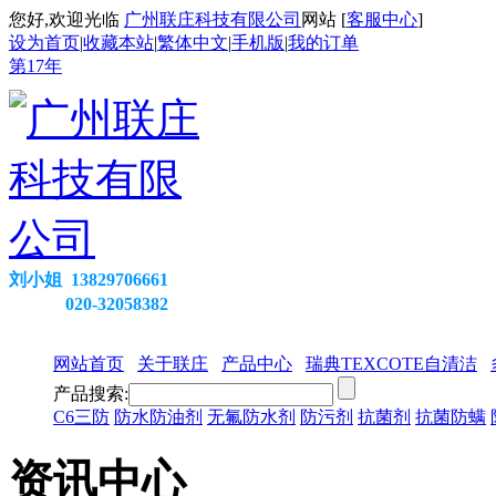
您好,欢迎光临
广州联庄科技有限公司
网站 [
客服中心
]
设为首页
|
收藏本站
|
繁体中文
|
手机版
|
我的订单
第
17
年
刘小姐 13829706661
020-32058382
网站首页
关于联庄
产品中心
瑞典TEXCOTE自清洁
产品搜索:
C6三防
防水防油剂
无氟防水剂
防污剂
抗菌剂
抗菌防螨
资讯中心