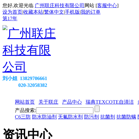
您好,欢迎光临
广州联庄科技有限公司
网站 [
客服中心
]
设为首页
|
收藏本站
|
繁体中文
|
手机版
|
我的订单
第
17
年
刘小姐 13829706661
020-32058382
网站首页
关于联庄
产品中心
瑞典TEXCOTE自清洁
产品搜索:
C6三防
防水防油剂
无氟防水剂
防污剂
抗菌剂
抗菌防螨
资讯中心