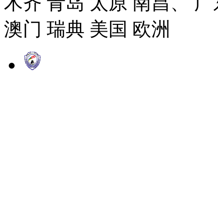
木齐 青岛 太原 南昌、 广
澳门 瑞典 美国 欧洲