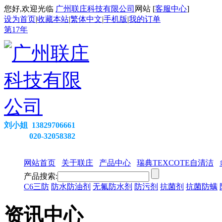
您好,欢迎光临
广州联庄科技有限公司
网站 [
客服中心
]
设为首页
|
收藏本站
|
繁体中文
|
手机版
|
我的订单
第
17
年
刘小姐 13829706661
020-32058382
网站首页
关于联庄
产品中心
瑞典TEXCOTE自清洁
产品搜索:
C6三防
防水防油剂
无氟防水剂
防污剂
抗菌剂
抗菌防螨
资讯中心