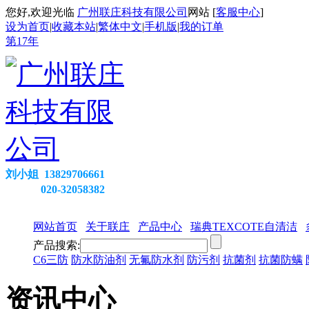
您好,欢迎光临
广州联庄科技有限公司
网站 [
客服中心
]
设为首页
|
收藏本站
|
繁体中文
|
手机版
|
我的订单
第
17
年
刘小姐 13829706661
020-32058382
网站首页
关于联庄
产品中心
瑞典TEXCOTE自清洁
产品搜索:
C6三防
防水防油剂
无氟防水剂
防污剂
抗菌剂
抗菌防螨
资讯中心