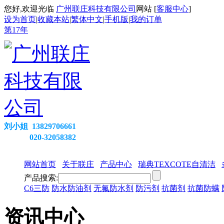
您好,欢迎光临
广州联庄科技有限公司
网站 [
客服中心
]
设为首页
|
收藏本站
|
繁体中文
|
手机版
|
我的订单
第
17
年
刘小姐 13829706661
020-32058382
网站首页
关于联庄
产品中心
瑞典TEXCOTE自清洁
产品搜索:
C6三防
防水防油剂
无氟防水剂
防污剂
抗菌剂
抗菌防螨
资讯中心