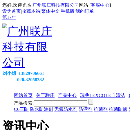
您好,欢迎光临
广州联庄科技有限公司
网站 [
客服中心
]
设为首页
|
收藏本站
|
繁体中文
|
手机版
|
我的订单
第
17
年
刘小姐 13829706661
020-32058382
网站首页
关于联庄
产品中心
瑞典TEXCOTE自清洁
产品搜索:
C6三防
防水防油剂
无氟防水剂
防污剂
抗菌剂
抗菌防螨
资讯中心