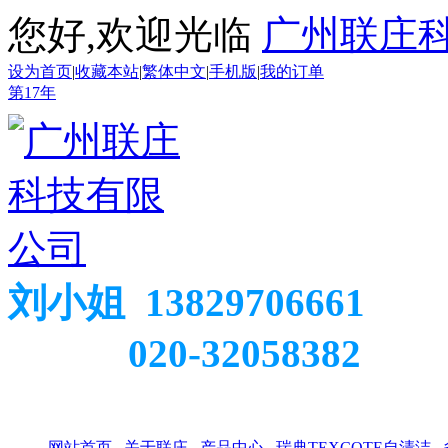
您好,欢迎光临
广州联庄
设为首页
|
收藏本站
|
繁体中文
|
手机版
|
我的订单
第
17
年
刘小姐 13829706661
020-32058382
网站首页
关于联庄
产品中心
瑞典TEXCOTE自清洁