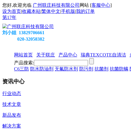
您好,欢迎光临
广州联庄科技有限公司
网站 [
客服中心
]
设为首页
|
收藏本站
|
繁体中文
|
手机版
|
我的订单
第
17
年
刘小姐 13829706661
020-32058382
网站首页
关于联庄
产品中心
瑞典TEXCOTE自清洁
产品搜索:
C6三防
防水防油剂
无氟防水剂
防污剂
抗菌剂
抗菌防螨
资讯中心
行业动态
技术文章
新品发布
解决方案