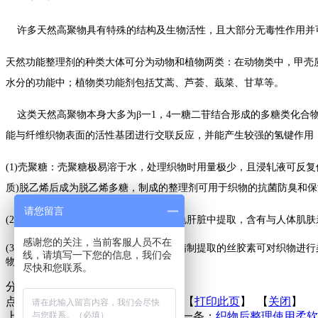
许多天然高聚物具有特殊的结构及生物活性，且大部分无毒性作用并
天然功能整理剂的种类大体可分为动物和植物两类：在动物类中，甲壳
水分的功能中；植物类功能剂包括艾蒿、芦荟、蕺菜、甘草等。
这类天然高聚物本身大多为β一1，4一糖二苷结合形成的多糖类化合
能与纤维织物表面的活性基团进行交联反应，并能产生较强的氢键作用
(1)壳聚糖：壳聚糖极易溶于水，处理织物时用量极少，且浸轧液可反
质)脱乙烯后成为脱乙烯多糖，制成的整理剂可用于织物的抗菌防臭和
请您留言
(2)角鲨烯：角鲨烯为一种脂质，可从鲨龟肝脏中提取，含有与人体肌
感谢您的关注，当前客服人员不在
(3)丝胶素：从天然蚕丝精练液中回收、精制提取的丝胶素可对织物进
线，请填写一下您的信息，我们会
物柔软舒适，穿着时可使肌肤润滑。
尽快和您联系。
分享到：
点击次数：
更新时间：2016-03-24 【
打印此页
】 【
关闭
】
上一条：
特种整理主要有哪些？
下一条：
织物后整理使用柔软