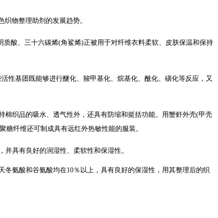
色织物整理助剂的发展趋势。
质酸、三十六碳烯(角鲨烯)正被用于对纤维衣料柔软、皮肤保温和保持
些活性基团既能够进行醚化、羧甲基化、烷基化、酰化、磺化等反应，又
持棉织品的吸水、透气性外，还具有防缩和挺括功能。用蟹虾外壳(甲壳
壳聚糖纤维还可制成具有远红外热敏性能的服装。
适，并具有良好的润湿性、柔软性和保湿性。
，天冬氨酸和谷氨酸均在10％以上，具有良好的保湿性，用其整理后的织