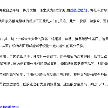
可被自然降解，将其改性，使之成为新型的织物
后整理助剂
，将是今后绿
质和脱乙酰壳聚糖的后加工正受到人们的关注。此外，胶原、丝素粉、透明
物，其主链上一般含有大量的羟基、缩酮基、羧基、氨基等活性基团。这
，从而在织物表面形成能赋予织物一定功能性的高分子膜。
复使用，工艺简单易行，只需轧一烘即可。用于织物的后整理时，除可以保
保湿整理，国内也有用作涂料印花成膜剂，壳聚糖抗菌防霉产品等。利用
肤亲和性高的物质，可用作织物天然功能性整理剂。整理后的织物安全舒
行柔软舒适整理，丝胶素含有大量的氨基酸。丝氨酸含量最高，约占1／3
剂的重要性