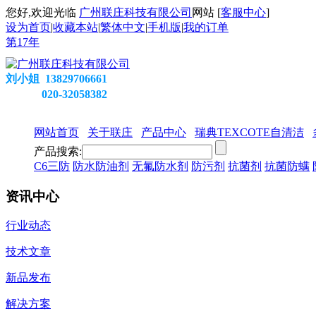
您好,欢迎光临
广州联庄科技有限公司
网站 [
客服中心
]
设为首页
|
收藏本站
|
繁体中文
|
手机版
|
我的订单
第
17
年
刘小姐 13829706661
020-32058382
网站首页
关于联庄
产品中心
瑞典TEXCOTE自清洁
产品搜索:
C6三防
防水防油剂
无氟防水剂
防污剂
抗菌剂
抗菌防螨
资讯中心
行业动态
技术文章
新品发布
解决方案