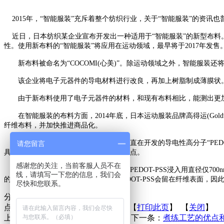
2015年，“智能服装”充斥着整个纺织行业，关于“智能服装”的资讯
近日，日本纺织某企业宣布开发出一种适用于“智能服装”的新型布料
性。使用新布料的“智能服装”将应用在运动领域，最早将于2017年发售
新布料被命名为“COCOMI(心美)”。除运动领域之外，智能服装
该企业将电子元器件的导电材料进行改良，再加上树脂制成薄膜状。厚度
由于新布料使用了电子元器件的材料，和现有布料相比，能测出更加
在智能服装的布料方面，2014年底，日本运动服装品牌高得运(Gold
纤维布料，并加快推进商品化。
其中，hitoe的基础技术是NTT以前一直在开发的导电性高分子“PE
请您留言
具有亲水性，因此有洗涤后容易脱落的缺点。
感谢您的关注，当前客服人员不在
东丽的纳米纤维解决了这个问题：将PEDOT-PSS浸入用直径仅700n
线，请填写一下您的信息，我们会
的PET纤维的直径为15μm左右，这样PEDOT-PSS会留在纤维表
尽快和您联系。
分享到：
点击次数：
更新时间：2015-08-24 【
打印此页
】 【
关闭
】
上一条：
为何C6防水效果不如C8？
下一条：
煮练工艺的优点