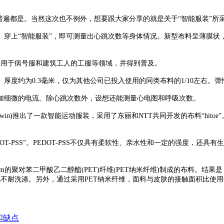
也普遍都是。当然这次也不例外，想要跟大家分享的就是关于“智能服装”所
。穿上“智能服装”，即可测量出心跳次数等身体情况。新型布料呈薄膜状
。
还将用于病号服和建筑工人的工服等领域，并得到普及。
约为0.3毫米，仅为其他公司已投入使用的同类布料的1/10左右。弹
细微的电流。除心跳次数外，设想还能测量心电图和呼吸次数。
win)推出了一款智能运动服装，采用了东丽和NTT共同开发的布料“hit
DOT-PSS”。PEDOT-PSS不仅具有柔软性、亲水性和一定的强度，
m的聚对苯二甲酸乙二醇酯(PET)纤维(PET纳米纤维)制成的布料。结果
面，因此不耐洗涤。另外，通过采用PET纳米纤维，面料与皮肤的接触面积比
和缺点