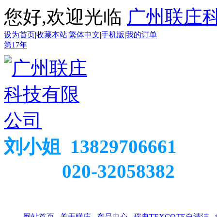
您好,欢迎光临
广州联庄
设为首页
|
收藏本站
|
繁体中文
|
手机版
|
我的订单
第
17
年
刘小姐 13829706661
020-32058382
网站首页
关于联庄
产品中心
瑞典TEXCOTE自清洁