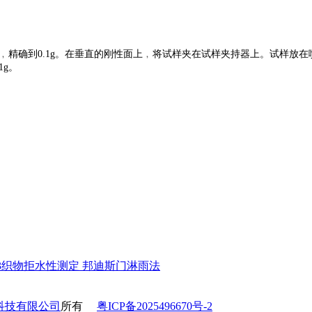
准吸水纸﹐精确到0.1g。在垂直的刚性面上﹐将试样夹在试样夹持器上。试样放在
1g。
。
-1993织物拒水性测定 邦迪斯门淋雨法
科技有限公司
所有
粤ICP备2025496670号-2