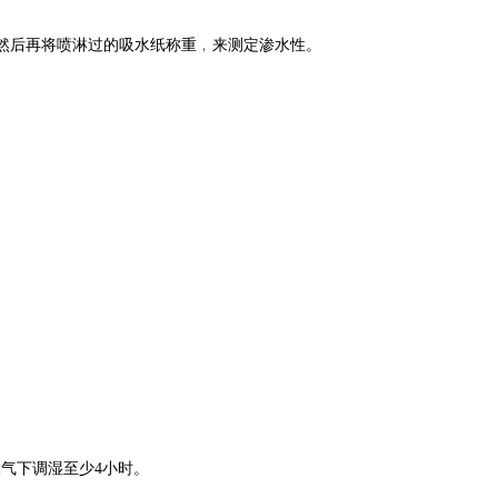
﹐然后再将喷淋过的吸水纸称重﹐来测定渗水性。
大气下调湿至少4小时。