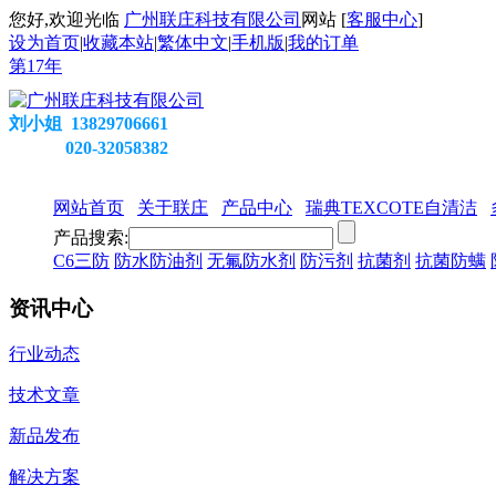
您好,欢迎光临
广州联庄科技有限公司
网站 [
客服中心
]
设为首页
|
收藏本站
|
繁体中文
|
手机版
|
我的订单
第
17
年
刘小姐 13829706661
020-32058382
网站首页
关于联庄
产品中心
瑞典TEXCOTE自清洁
产品搜索:
C6三防
防水防油剂
无氟防水剂
防污剂
抗菌剂
抗菌防螨
资讯中心
行业动态
技术文章
新品发布
解决方案