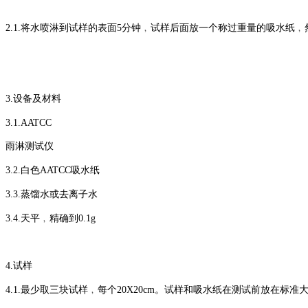
2.1.将水喷淋到试样的表面5分钟﹐试样后面放一个称过重量的吸水纸
3.设备及材料
3.1.AATCC
雨淋测试仪
3.2.白色AATCC吸水纸
3.3.蒸馏水或去离子水
3.4.天平﹐精确到0.1g
4.试样
4.1.最少取三块试样﹐每个20X20cm。试样和吸水纸在测试前放在标准