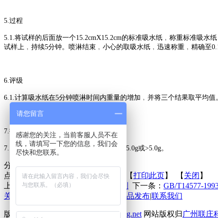
5.
过程
5.1.将试样的后面放一个15.2cmX15.2cm的标准吸水纸﹐称重标
试样上﹐持续5分钟。喷淋结束﹐小心的取吸水纸﹐迅速称重﹐精确至0.
6.评级
6.1.计算吸水纸在5分钟喷淋时间内重量的增加﹐并将三个结果取平均值
请您留言
7.报告
感谢您的关注，当前客服人员不在
线，请填写一下您的信息，我们会
7.1.报告平均值。如大于5.0g﹐则报告为+5.0g或>5.0g。
尽快和您联系。
分享到：
点击次数：
更新时间：2015-08-21 【
打印此页
】 【
关闭
】
上一条：
环保的碳氢树脂无氟防水剂
下一条：
GB/T14577
关于联庄
|
标准
|
行业动态
|
技术文章
|
新品发布
|
联系我们
版权所有 2013©
http://www.lianzhuang.net
网站版权归
广州联庄