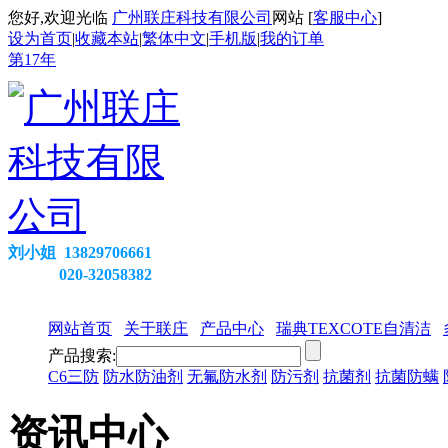
您好,欢迎光临
广州联庄科技有限公司
网站 [
客服中心
]
设为首页
|
收藏本站
|
繁体中文
|
手机版
|
我的订单
第
17
年
刘小姐 13829706661
020-32058382
网站首页
关于联庄
产品中心
瑞典TEXCOTE自清洁
产品搜索:
C6三防
防水防油剂
无氟防水剂
防污剂
抗菌剂
抗菌防螨
资讯中心