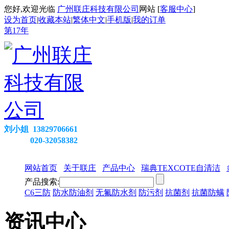
您好,欢迎光临
广州联庄科技有限公司
网站 [
客服中心
]
设为首页
|
收藏本站
|
繁体中文
|
手机版
|
我的订单
第
17
年
刘小姐 13829706661
020-32058382
网站首页
关于联庄
产品中心
瑞典TEXCOTE自清洁
产品搜索:
C6三防
防水防油剂
无氟防水剂
防污剂
抗菌剂
抗菌防螨
资讯中心