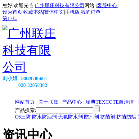
您好,欢迎光临
广州联庄科技有限公司
网站 [
客服中心
]
设为首页
|
收藏本站
|
繁体中文
|
手机版
|
我的订单
第
17
年
刘小姐 13829706661
020-32058382
网站首页
关于联庄
产品中心
瑞典TEXCOTE自清洁
产品搜索:
C6三防
防水防油剂
无氟防水剂
防污剂
抗菌剂
抗菌防螨
资讯中心