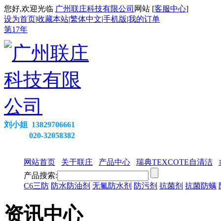
您好,欢迎光临
广州联庄科技有限公司
网站 [
客服中心
]
设为首页
|
收藏本站
|
繁体中文
|
手机版
|
我的订单
第
17
年
刘小姐 13829706661
020-32058382
网站首页
关于联庄
产品中心
瑞典TEXCOTE自清洁
产品搜索:
C6三防
防水防油剂
无氟防水剂
防污剂
抗菌剂
抗菌防螨
资讯中心