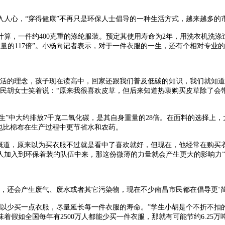
人心，“穿得健康”不再只是环保人士倡导的一种生活方式，越来越多的市
，一件约400克重的涤纶服装。预定其使用寿命为2年，用洗衣机洗涤过
重量的117倍”。小杨向记者表示，对于一件衣服的一生，还有个相对专业
活的理念，孩子现在读高中，回家还跟我们普及低碳的知识，我们就知道
市民胡女士笑着说：“原来我很喜欢皮草，但后来知道热衷购买皮草除了会
生”中大约排放7千克二氧化碳，是其自身重量的28倍。在面料的选择上
也比棉布在生产过程中更节省水和农药。
道，原来以为买衣服不过就是看中了喜欢就好，但现在，他经常在购买衣
人加入到环保着装的队伍中来，那这份微薄的力量就会产生更大的影响力
还会产生废气、废水或者其它污染物，现在不少南昌市民都在倡导更‘简单
少买一点衣服，尽量延长每一件衣服的寿命。”学生小胡是个不折不扣
味着假如全国每年有2500万人都能少买一件衣服，那就有可能节约6.25万