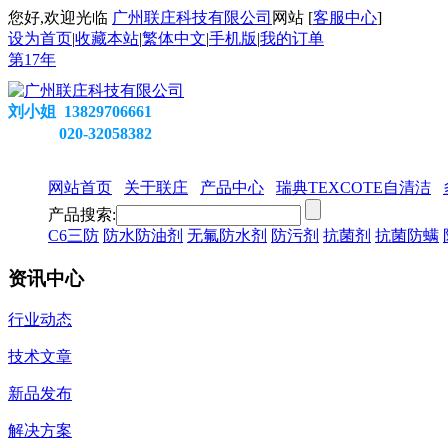
您好,欢迎光临
广州联庄科技有限公司
网站 [
客服中心
]
设为首页
|
收藏本站
|
繁体中文
|
手机版
|
我的订单
第
17
年
刘小姐 13829706661
020-32058382
网站首页
关于联庄
产品中心
瑞典TEXCOTE自清洁
产品搜索:
C6三防
防水防油剂
无氟防水剂
防污剂
抗菌剂
抗菌防螨
资讯中心
行业动态
技术文章
新品发布
解决方案