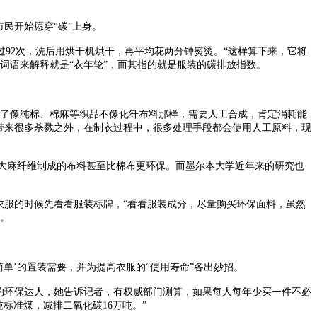
民开始愿穿“碳”上身。
92次，洗后用烘干机烘干，再平均花两分钟熨烫。“这样算下来，它将
的词语来解释就是“衣年轮”，而其指的就是服装的碳排放指数。
了像纯棉、棉麻等织品不像化纤布料那样，需要人工合成，肯定消耗能
带来很多杀戮之外，在制衣过程中，很多处理手段都会使用人工原料，现
，大麻纤维制成的布料甚至比棉布更环保。而墨尔本大学近年来的研究也
服的时候先看看服装标牌，“看看服装成分，尽量购买环保面料，虽然
”。
’的置装需要，并为提高衣服的“使用寿命”各出妙招。
的环保达人，她告诉记者，有权威部门测算，如果每人每年少买一件不必
吨标准煤，减排二氧化碳16万吨。”