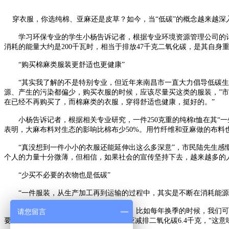
穿衣服，你选纯棉、亚麻还是皮草？如今，当“低碳”的概念越来越深入
学习环保专业的学生小杨告诉记者，根据专业环境资源管理公司的计算
消耗的能量大约是200千瓦时，相当于排放47千克二氧化碳，是其自身
“购买棉麻类服装更舒适也更健康”
“其实我了解的不是特别专业，但近年来南昌市一直大力倡导低碳生
源、产生的污染都偏少，购买衣服的时候，应该尽量买这类的服装，”
在已经不再购买了，而棉麻类的衣服，穿得舒适也健康，挺好的。”
小杨告诉记者，根据相关专业研究，一件250克重的纯棉t恤在其“一
表明，大麻布料对生态的影响比棉布少50%。用竹纤维和亚麻做的布料
“真没想到一件小小的衣服还能延伸出这么多深意”，市民陆先生感慨
个人的力量十分微薄，但相信，如果社会的宣传坚持下去，越来越多的
“少买不必要的衣物也是低碳”
“一件服装，从生产加工再到运输的过程中，其实是不断在消耗能源，
“我觉得节约本身就是一种低碳行为，比如每年换季的时候，我们可以
请您留言
要的衣服，可节能约2.5千克标准煤，相应减排二氧化碳6.4千克，“这意