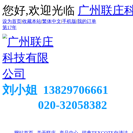
您好,欢迎光临
广州联庄
设为首页
|
收藏本站
|
繁体中文
|
手机版
|
我的订单
第
17
年
刘小姐 13829706661
020-32058382
网站首页
关于联庄
产品中心
瑞典TEXCOTE自清洁