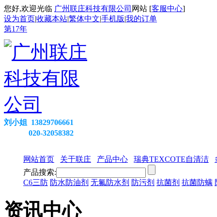
您好,欢迎光临
广州联庄科技有限公司
网站 [
客服中心
]
设为首页
|
收藏本站
|
繁体中文
|
手机版
|
我的订单
第
17
年
刘小姐 13829706661
020-32058382
网站首页
关于联庄
产品中心
瑞典TEXCOTE自清洁
产品搜索:
C6三防
防水防油剂
无氟防水剂
防污剂
抗菌剂
抗菌防螨
资讯中心