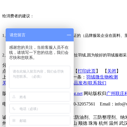
给消费者的建议：
请您留言
1、 选择品牌羽绒服，是有一定的质量保证的（品牌服装企业在面料
感谢您的关注，当前客服人员不在
线，请填写一下您的信息，我们会
2、 如果在接缝处有羽绒意外钻出,请勿硬扯羽绒,因为较好的羽绒服都
尽快和您联系。
分享到：
点击次数：
更新时间：2014-10-13 【
打印此页
】 【
关闭
】
上一条：
能挡子弹的纺织电路板
下一条：
羽绒微生物检测
关于联庄
|
标准
|
行业动态
|
技术文章
|
新品发布
|
联系我们
版权所有 2013©
http://www.lianzhuang.net
网站版权归
广州联庄
电话：86-20-32058382 传真：86-20-32057561 Emai
诚征下列地区无氟防水剂、六碳防水防油剂、三防整理剂、纳
州市 深圳市 北京 上海 东莞 佛山 中山 顺德 珠海 杭州 温州 武