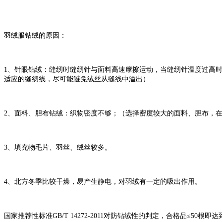
羽绒服钻绒的原因：
1、针眼钻绒：缝纫时缝纫针与面料高速摩擦运动，当缝纫针温度过高
适应的缝纫线，尽可能避免绒丝从缝线中溢出）
2、面料、胆布钻绒：织物密度不够；（选择密度较大的面料、胆布，
3、填充物毛片、羽丝、绒丝较多。
4、北方冬季比较干燥，易产生静电，对羽绒有一定的吸出作用。
国家推荐性标准GB/T 14272-2011对防钻绒性的判定，合格品≤50根即