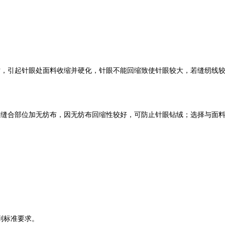
时，引起针眼处面料收缩并硬化，针眼不能回缩致使针眼较大，若缝纫线
在缝合部位加无纺布，因无纺布回缩性较好，可防止针眼钻绒；选择与面
达到标准要求。