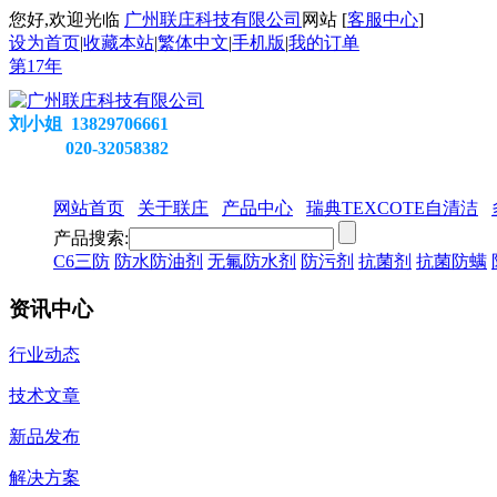
您好,欢迎光临
广州联庄科技有限公司
网站 [
客服中心
]
设为首页
|
收藏本站
|
繁体中文
|
手机版
|
我的订单
第
17
年
刘小姐 13829706661
020-32058382
网站首页
关于联庄
产品中心
瑞典TEXCOTE自清洁
产品搜索:
C6三防
防水防油剂
无氟防水剂
防污剂
抗菌剂
抗菌防螨
资讯中心
行业动态
技术文章
新品发布
解决方案