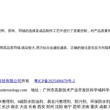
、里料、胆布、羽绒的选择及成品制作工艺中进行了质量控制，对产品质量
采用高品质羽绒,绒朵较大,用力扯出会越扯越多。正确的做法是在反方向隔
科技有限公司
所有
粤ICP备2025496670号-2
l：info@unitexnology.com 地址：广州市高新技术产业开发区科学
米整理剂、6碳防水防油剂、易去污整理剂、防污剂、环保防水剂
汉 长沙 南京 大连 长春 西安 郑州 沈阳 南宁 昆明 济南 重庆 成都