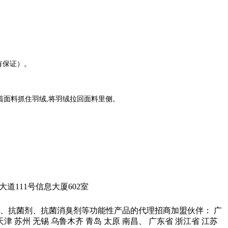
有保证）。
着面料抓住羽绒,将羽绒拉回面料里侧。
城科学大道111号信息大厦602室
、抗菌剂、抗菌消臭剂等功能性产品的代理招商加盟伙伴： 广
 天津 苏州 无锡 乌鲁木齐 青岛 太原 南昌、 广东省 浙江省 江苏