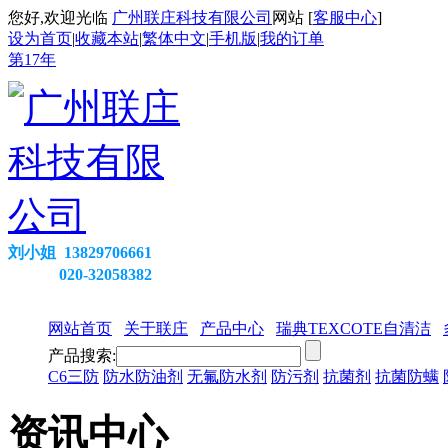
您好,欢迎光临
广州联庄科技有限公司
网站 [
客服中心
]
设为首页
|
收藏本站
|
繁体中文
|
手机版
|
我的订单
第
17
年
刘小姐 13829706661
020-32058382
网站首页
关于联庄
产品中心
瑞典TEXCOTE自清洁
产品搜索:
C6三防
防水防油剂
无氟防水剂
防污剂
抗菌剂
抗菌防螨
资讯中心