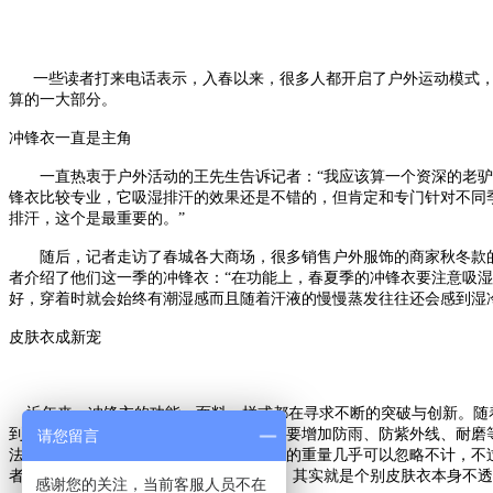
一些读者打来电话表示，入春以来，很多人都开启了户外运动模式，
算的一大部分。
冲锋衣一直是主角
一直热衷于户外活动的王先生告诉记者：“我应该算一个资深的老驴
锋衣比较专业，它吸湿排汗的效果还是不错的，但肯定和专门针对不同
排汗，这个是最重要的。”
随后，记者走访了春城各大商场，很多销售户外服饰的商家秋冬款的
者介绍了他们这一季的冲锋衣：“在功能上，春夏季的冲锋衣要注意吸
好，穿着时就会始终有潮湿感而且随着汗液的慢慢蒸发往往还会感到湿
皮肤衣成新宠
近年来，冲锋衣的功能、面料、样式都在寻求不断的突破与创新。随着
到防御的功能，当然，既然叫衣服，它就要增加防雨、防紫外线、耐磨等
请您留言
法叠起来可以轻便地揣进工装裤，而且它的重量几乎可以忽略不计，不
者，“也有人会对皮肤衣产生所谓的过敏，其实就是个别皮肤衣本身不
感谢您的关注，当前客服人员不在