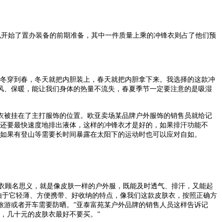
开始了置办装备的前期准备，其中一件质量上乘的冲锋衣则占了他们预
冬穿到春，冬天就把内胆装上，春天就把内胆拿下来。我选择的这款冲
风、保暖，能让我们身体的热量不流失，春夏季节一定要注意的是吸湿
被挂在了主打服饰的位置。欧亚卖场某品牌户外服饰的销售员就给记
，还要最快速度地排出液体，这样的冲锋衣才是好的，如果排汗功能不
样如果有登山等需要长时间暴露在太阳下的运动时也可以应对自如。
衣顾名思义，就是像皮肤一样的户外服，既能及时透气、排汗，又能起
是由于它轻薄、方便携带、好收纳的特点，像我们这款皮肤衣，按照正确方
旅游或者开车需要防晒。”亚泰富苑某户外品牌的销售人员这样告诉记
，几十元的皮肤衣最好不要买。”