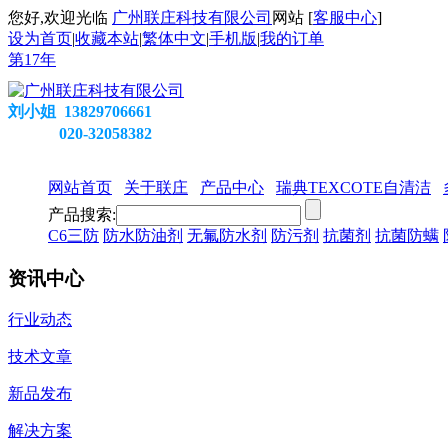
您好,欢迎光临
广州联庄科技有限公司
网站 [
客服中心
]
设为首页
|
收藏本站
|
繁体中文
|
手机版
|
我的订单
第
17
年
刘小姐 13829706661
020-32058382
网站首页
关于联庄
产品中心
瑞典TEXCOTE自清洁
产品搜索:
C6三防
防水防油剂
无氟防水剂
防污剂
抗菌剂
抗菌防螨
资讯中心
行业动态
技术文章
新品发布
解决方案