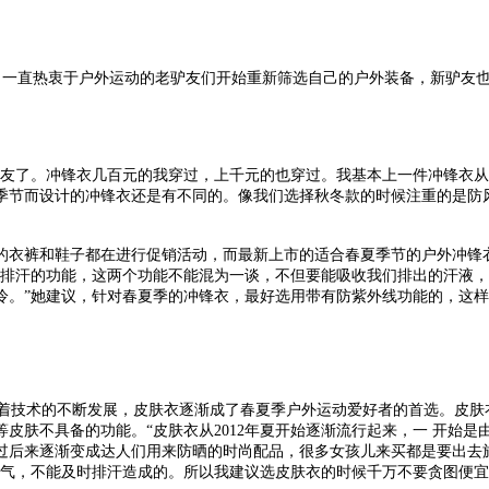
一直热衷于户外运动的老驴友们开始重新筛选自己的户外装备，新驴友也
友了。冲锋衣几百元的我穿过，上千元的也穿过。我基本上一件冲锋衣从
季节而设计的冲锋衣还是有不同的。像我们选择秋冬款的时候注重的是防
衣裤和鞋子都在进行促销活动，而最新上市的适合春夏季节的户外冲锋衣
湿排汗的功能，这两个功能不能混为一谈，不但要能吸收我们排出的汗液
冷。”她建议，针对春夏季的冲锋衣，最好选用带有防紫外线功能的，这
技术的不断发展，皮肤衣逐渐成了春夏季户外运动爱好者的首选。皮肤
皮肤不具备的功能。“皮肤衣从2012年夏开始逐渐流行起来，一 开始
过后来逐渐变成达人们用来防晒的时尚配品，很多女孩儿来买都是要出去
透气，不能及时排汗造成的。所以我建议选皮肤衣的时候千万不要贪图便宜