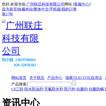
您好,欢迎光临
广州联庄科技有限公司
网站 [
客服中心
]
设为首页
|
收藏本站
|
繁体中文
|
手机版
|
我的订单
第
17
年
刘小姐 13829706661
020-32058382
网站首页
关于联庄
产品中心
瑞典TEXCOTE自清洁
产品搜索:
C6三防
防水防油剂
无氟防水剂
防污剂
抗菌剂
抗菌防螨
资讯中心