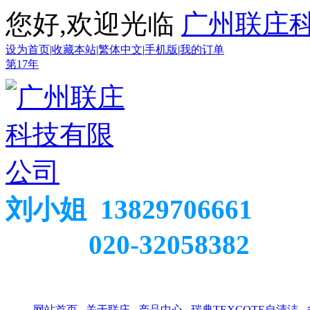
您好,欢迎光临
广州联庄
设为首页
|
收藏本站
|
繁体中文
|
手机版
|
我的订单
第
17
年
刘小姐 13829706661
020-32058382
网站首页
关于联庄
产品中心
瑞典TEXCOTE自清洁