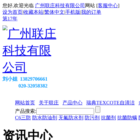
您好,欢迎光临
广州联庄科技有限公司
网站 [
客服中心
]
设为首页
|
收藏本站
|
繁体中文
|
手机版
|
我的订单
第
17
年
刘小姐 13829706661
020-32058382
网站首页
关于联庄
产品中心
瑞典TEXCOTE自清洁
产品搜索:
C6三防
防水防油剂
无氟防水剂
防污剂
抗菌剂
抗菌防螨
资讯中心